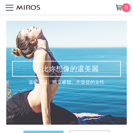
0
妳比妳想像的還美麗
溫暖真誠、獨立睿智、不盲從的女性