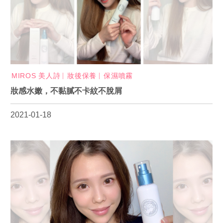
MIROS 美人詩
妝後保養
保濕噴霧
妝感水嫩，不黏膩不卡紋不脫屑
2021-01-18