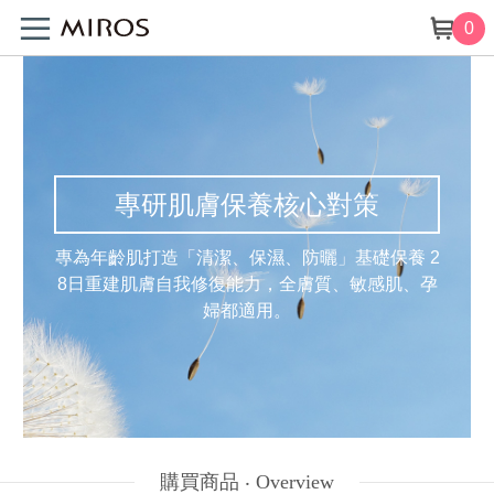
0
專研肌膚保養核心對策
專為年齡肌打造「清潔、保濕、防曬」基礎保養
2
8日重建肌膚自我修復能力，全膚質、敏感肌、孕
婦都適用。
購買商品 ‧
Overview