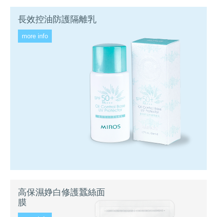
長效控油防護隔離乳
more info
高保濕婙白修護蠶絲面
膜