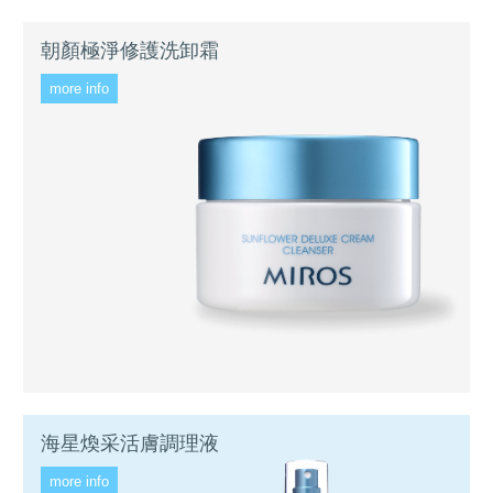
朝顏極淨修護洗卸霜
more info
海星煥采活膚調理液
more info