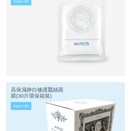
more info
高保濕婙白修護蠶絲面
膜(30片環保箱裝)
more info