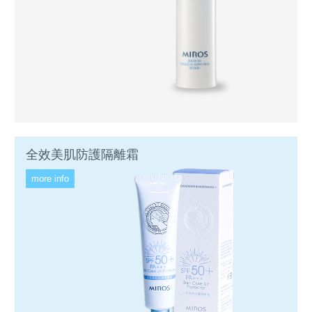
全效美肌防護隔離霜
more info